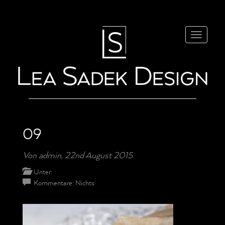
Navigatio
09
Von admin,
22nd August 2015
Unter:
Kommentare:
Nichts