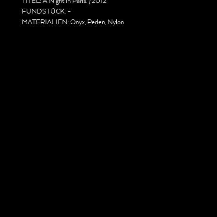
TITEL: A Night in Paris. /2012
FUNDSTÜCK: –
MATERIALIEN: Onyx, Perlen, Nylon